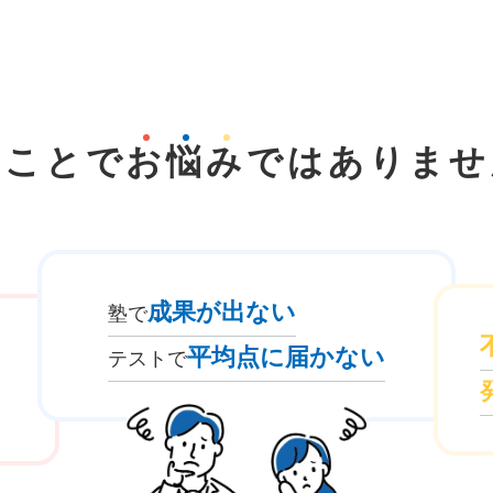
なことで
お
悩
み
では
ありませ
成果が出ない
塾で
平均点に届かない
テストで