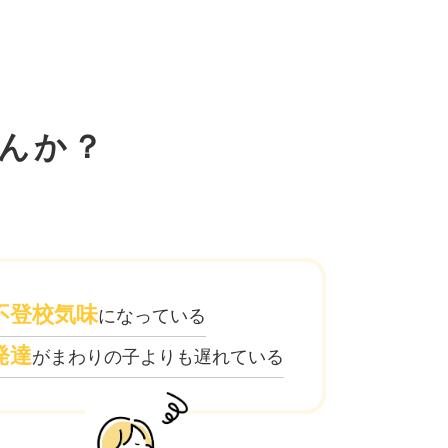
んか？
不登校気味
になっている
発達
がまわりの子よりも遅れている