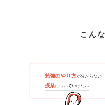
こん
勉強のやり方
が分からない
授業
についていけない