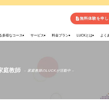
生
無料体験を申し
る多様なコース
サービス
料金プラン
LUCKとは
よく
家庭教師
– 家庭教師のLUCKが活動中 –