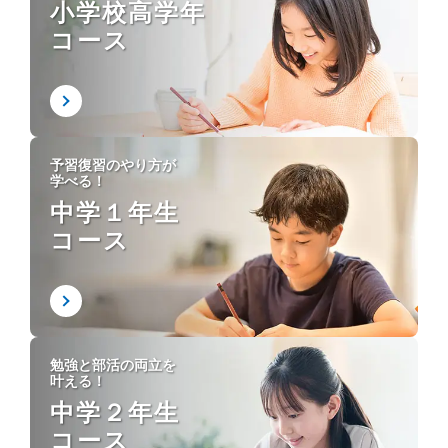
小学校高学年
コース
予習復習のやり方が
学べる！
中学１年生
コース
勉強と部活の両立を
叶える！
中学２年生
コース