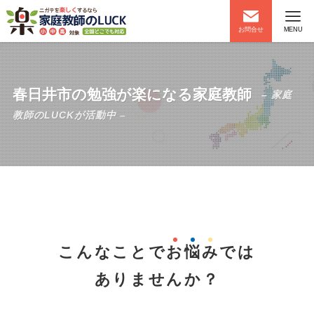
お問合せ
MENU
春日井市の勉強が楽になる家庭教師
– 家庭
教師のLUCKが活動中 –
こんなことで
お
悩
み
では
ありませんか？