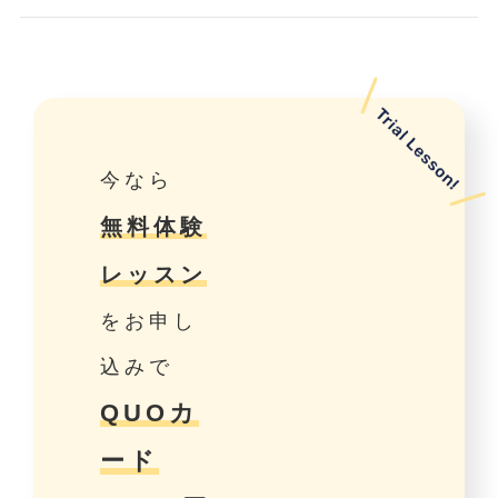
今なら
無料体験
レッスン
をお申し
込みで
QUOカ
ード