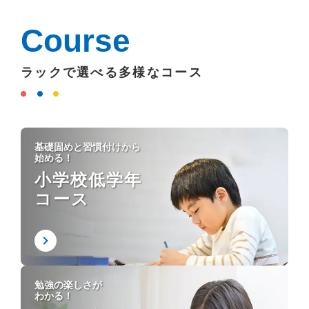
Course
ラックで選べる多様なコース
基礎固めと習慣付けから
始める！
小学校低学年
コース
勉強の楽しさが
わかる！