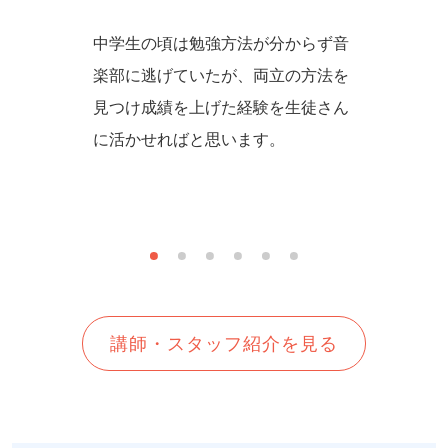
激され、
中学生の頃は勉強方法が分からず音
数学の
。成績を
楽部に逃げていたが、両立の方法を
て乗り越
ん勉強
見つけ成績を上げた経験を生徒さん
Poin
勉強でき
に活かせればと思います。
て、分
す。
講師・スタッフ紹介を見る