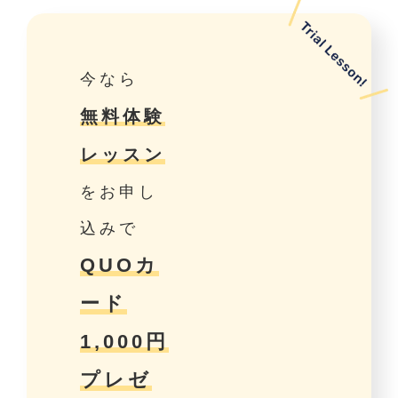
今なら
無料体験
レッスン
をお申し
込みで
QUOカ
ード
1,000円
プレゼ