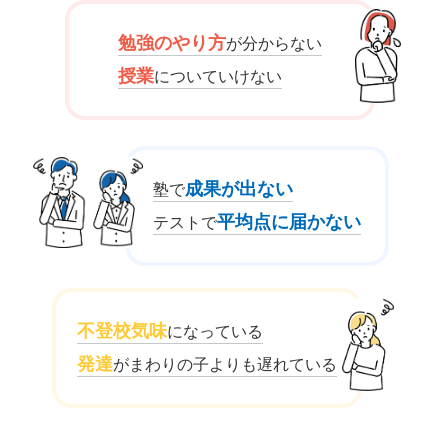
勉強のやり方
が分からない
授業
についていけない
成果が出ない
塾で
平均点に届かない
テストで
不登校気味
になっている
発達
がまわりの子よりも遅れている