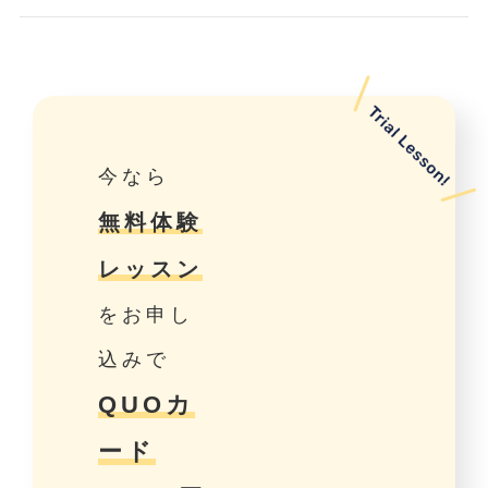
今なら
無料体験
レッスン
をお申し
込みで
QUOカ
ード