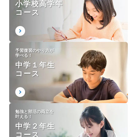
小学校高学年
コース
予習復習のやり方が
学べる！
中学１年生
コース
勉強と部活の両立を
叶える！
中学２年生
コース