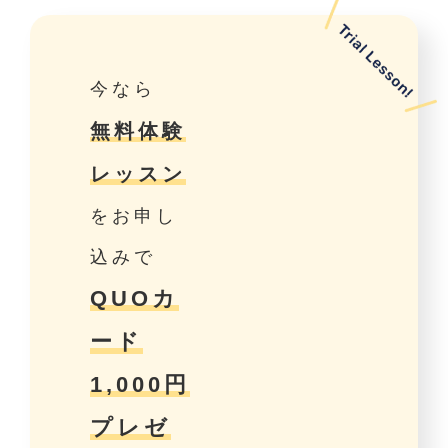
今なら
無料体験
レッスン
をお申し
込みで
QUOカ
ード
1,000円
プレゼ