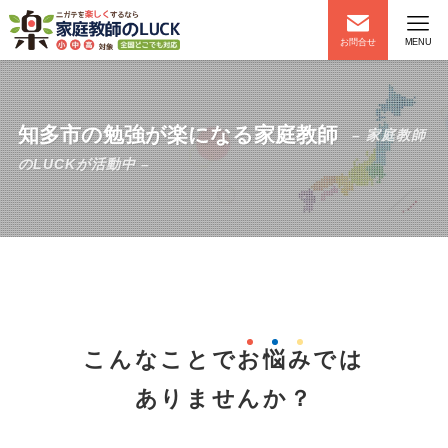
お問合せ
MENU
知多市の勉強が楽になる家庭教師
– 家庭教師
のLUCKが活動中 –
こんなことで
お
悩
み
では
ありませんか？