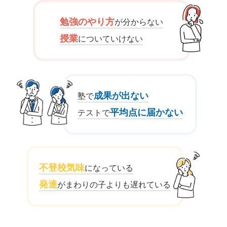
勉強のやり方
が分からない
授業
についていけない
成果が出ない
塾で
平均点に届かない
テストで
不登校気味
になっている
発達
がまわりの子よりも遅れている