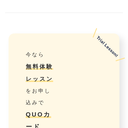
今なら
無料体験
レッスン
をお申し
込みで
QUOカ
ード