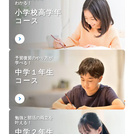
わかる！
小学校高学年
コース
予習復習のやり方が
学べる！
中学１年生
コース
勉強と部活の両立を
叶える！
中学２年生