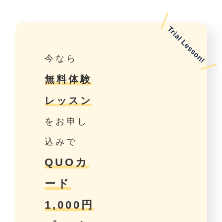
今なら
無料体験
レッスン
をお申し
込みで
QUOカ
ード
1,000円