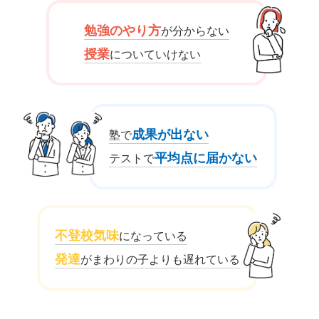
勉強のやり方
が分からない
授業
についていけない
成果が出ない
塾で
平均点に届かない
テストで
不登校気味
になっている
発達
がまわりの子よりも遅れている