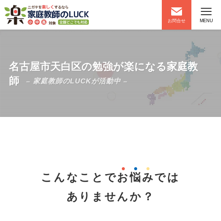
お問合せ
MENU
名古屋市天白区の勉強が楽になる家庭教
師
– 家庭教師のLUCKが活動中 –
こんなことで
お
悩
み
では
ありませんか？