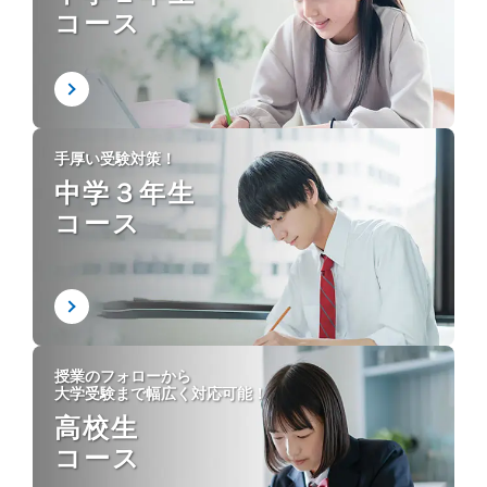
コース
手厚い受験対策！
中学３年生
コース
授業のフォローから
大学受験まで幅広く対応可能！
高校生
コース