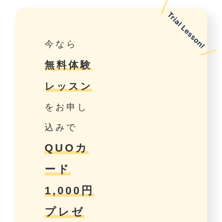
今なら
無料体験
レッスン
をお申し
込みで
QUOカ
ード
1,000円
プレゼ