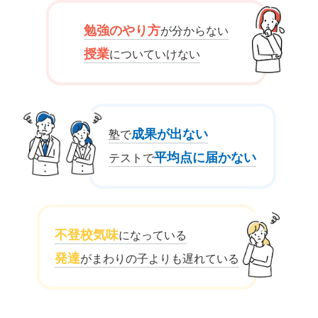
勉強のやり方
が分からない
授業
についていけない
成果が出ない
塾で
平均点に届かない
テストで
不登校気味
になっている
発達
がまわりの子よりも遅れている