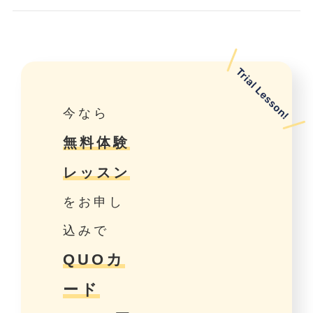
今なら
無料体験
レッスン
をお申し
込みで
QUOカ
ード