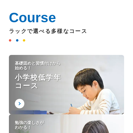
Course
ラックで選べる多様なコース
基礎固めと習慣付けから
始める！
小学校低学年
コース
勉強の楽しさが
わかる！