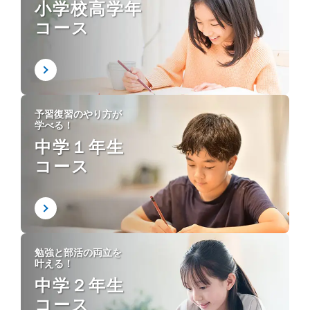
小学校高学年
コース
予習復習のやり方が
学べる！
中学１年生
コース
勉強と部活の両立を
叶える！
中学２年生
コース