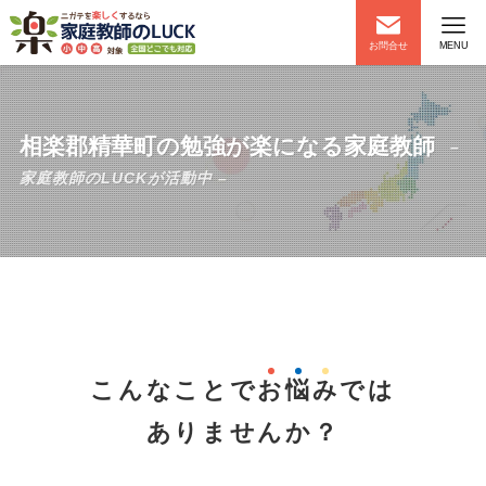
お問合せ
MENU
相楽郡精華町の勉強が楽になる家庭教師
–
家庭教師のLUCKが活動中 –
こんなことで
お
悩
み
では
ありませんか？