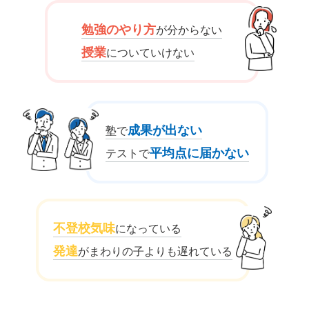
勉強のやり方
が分からない
授業
についていけない
成果が出ない
塾で
平均点に届かない
テストで
不登校気味
になっている
発達
がまわりの子よりも遅れている