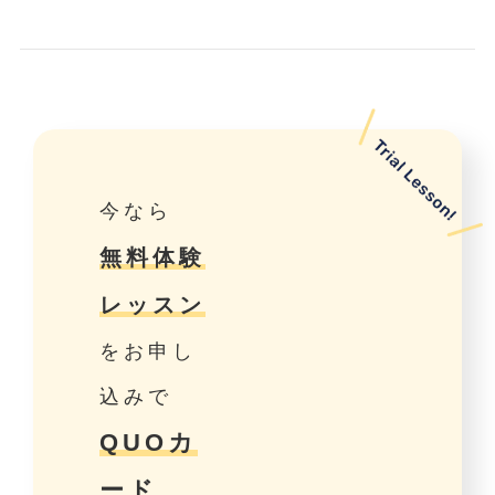
今なら
無料体験
レッスン
をお申し
込みで
QUOカ
ード