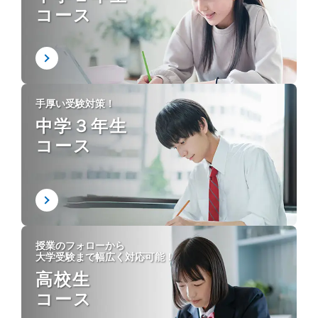
コース
手厚い受験対策！
中学３年生
コース
授業のフォローから
大学受験まで幅広く対応可能！
高校生
コース