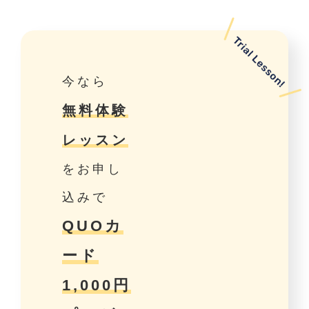
今なら
無料体験
レッスン
をお申し
込みで
QUOカ
ード
1,000円