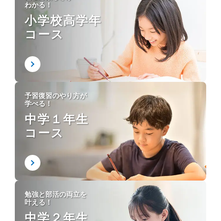
わかる！
小学校高学年
コース
予習復習のやり方が
学べる！
中学１年生
コース
勉強と部活の両立を
叶える！
中学２年生