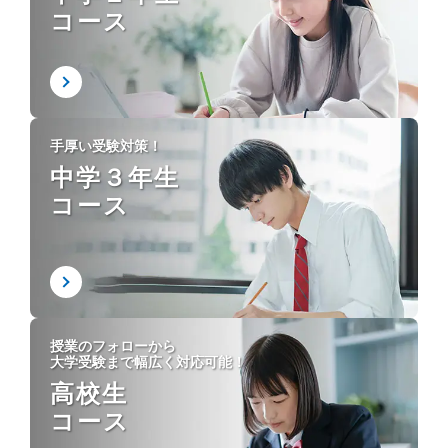
コース
手厚い受験対策！
中学３年生
コース
授業のフォローから
大学受験まで幅広く対応可能！
高校生
コース