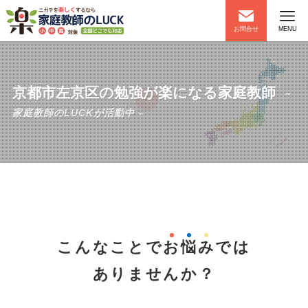
お問合せ
MENU
京都市左京区の勉強が楽になる家庭教師
–
家庭教師のLUCKが活動中 –
こんなことで
お
悩
み
では
ありませんか？