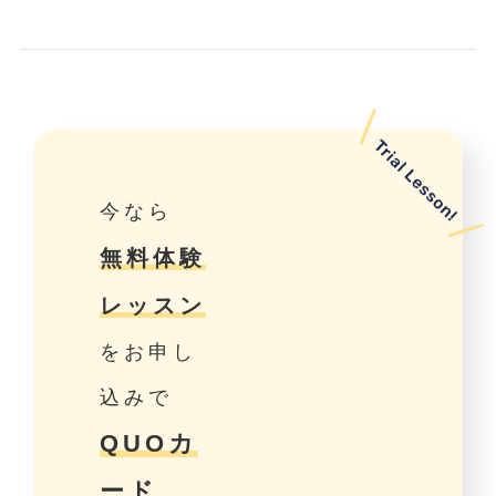
今なら
無料体験
レッスン
をお申し
込みで
QUOカ
ード