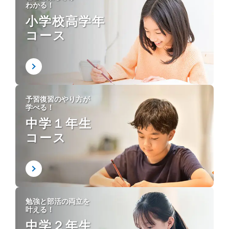
わかる！
小学校高学年
コース
予習復習のやり方が
学べる！
中学１年生
コース
勉強と部活の両立を
叶える！
中学２年生