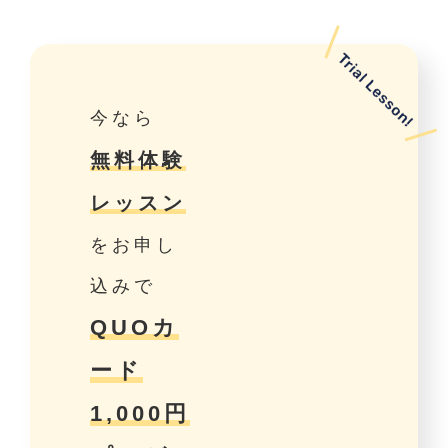
今なら
無料体験
レッスン
をお申し
込みで
QUOカ
ード
1,000円