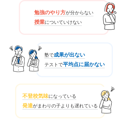
勉強のやり方
が分からない
授業
についていけない
成果が出ない
塾で
平均点に届かない
テストで
不登校気味
になっている
発達
がまわりの子よりも遅れている