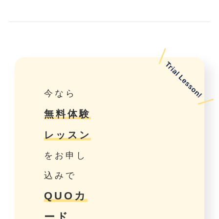
今なら
無料体験
レッスン
をお申し
込みで
QUOカ
ード