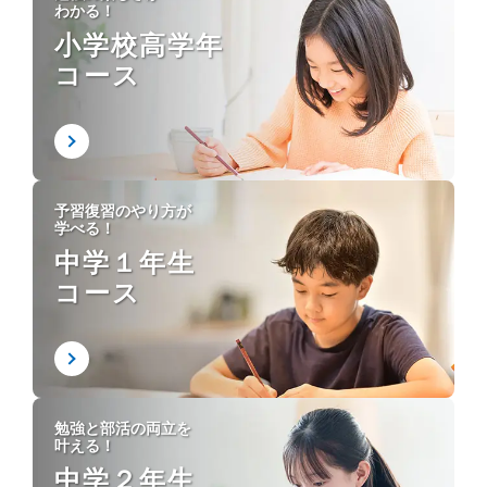
わかる！
小学校高学年
コース
予習復習のやり方が
学べる！
中学１年生
コース
勉強と部活の両立を
叶える！
中学２年生