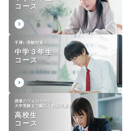
コース
手厚い受験対策！
中学３年生
コース
授業のフォローから
大学受験まで幅広く対応可能！
高校生
コース