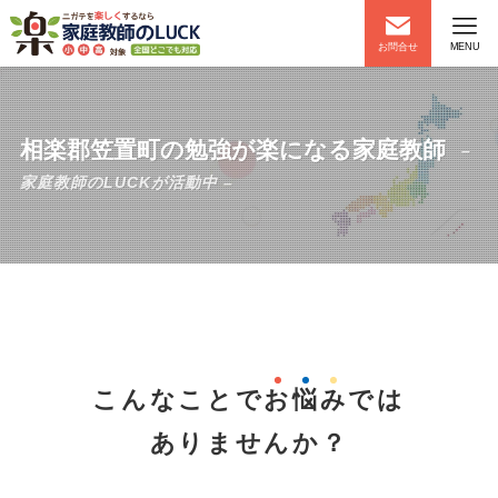
お問合せ
MENU
相楽郡笠置町の勉強が楽になる家庭教師
–
家庭教師のLUCKが活動中 –
こんなことで
お
悩
み
では
ありませんか？