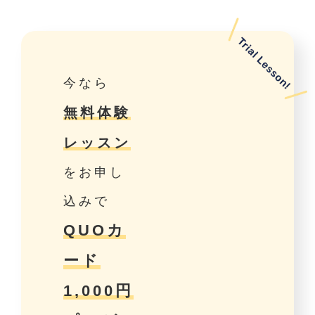
今なら
無料体験
レッスン
をお申し
込みで
QUOカ
ード
1,000円