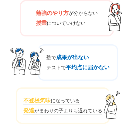
勉強のやり方
が分からない
授業
についていけない
成果が出ない
塾で
平均点に届かない
テストで
不登校気味
になっている
発達
がまわりの子よりも遅れている