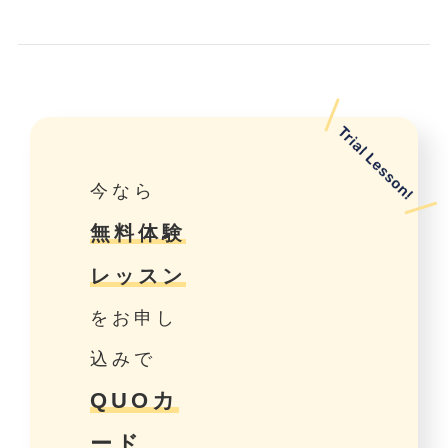
今なら
無料体験
レッスン
をお申し
込みで
QUOカ
ード