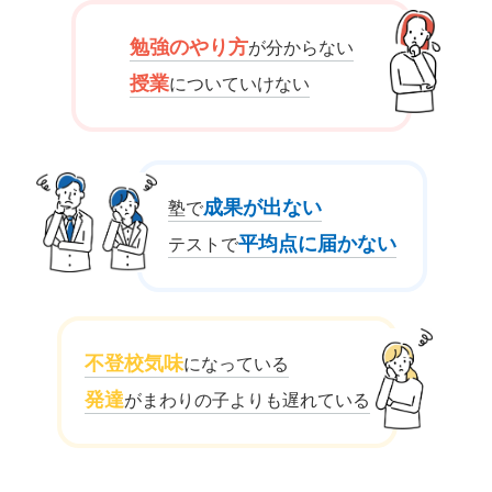
勉強のやり方
が分からない
授業
についていけない
成果が出ない
塾で
平均点に届かない
テストで
不登校気味
になっている
発達
がまわりの子よりも遅れている