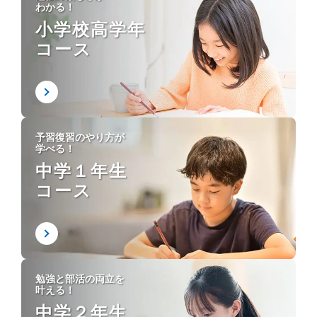
わかる！
小学校高学年
コース
予習復習のやり方が
学べる！
中学１年生
コース
勉強と部活の両立を
叶える！
中学２年生