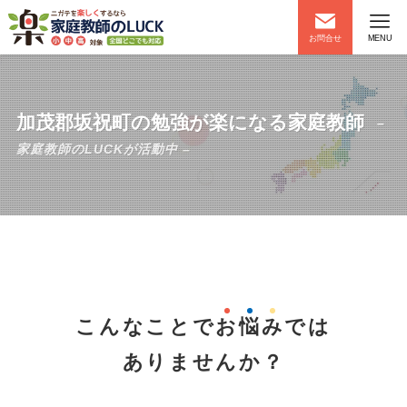
お問合せ
MENU
加茂郡坂祝町の勉強が楽になる家庭教師
–
家庭教師のLUCKが活動中 –
こんなことで
お
悩
み
では
ありませんか？