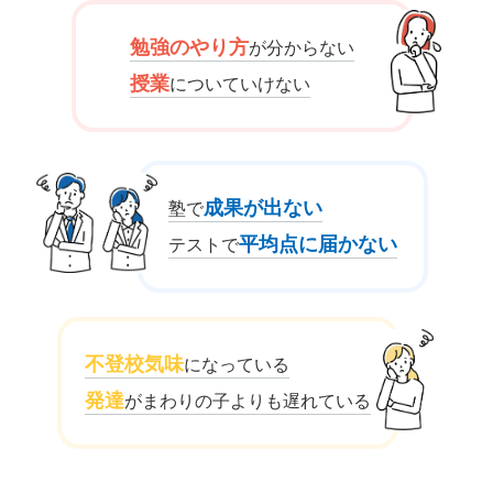
勉強のやり方
が分からない
授業
についていけない
成果が出ない
塾で
平均点に届かない
テストで
不登校気味
になっている
発達
がまわりの子よりも遅れている