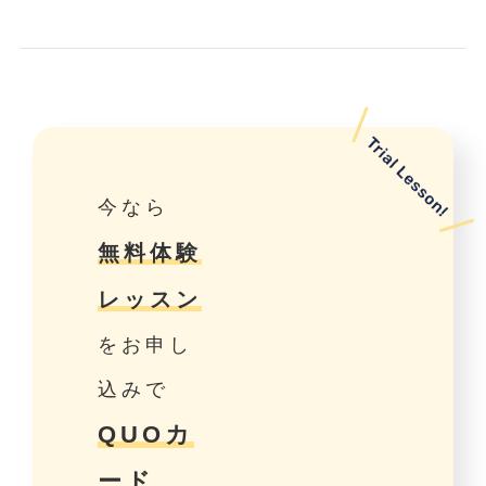
今なら
無料体験
レッスン
をお申し
込みで
QUOカ
ード