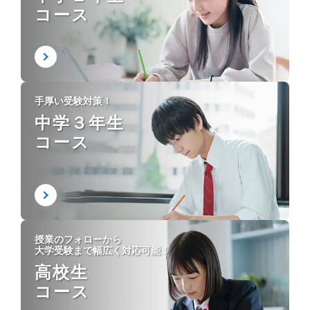
コース
手厚い受験対策！
中学３年生
コース
授業のフォローから
大学受験まで幅広く対応可能！
高校生
コース