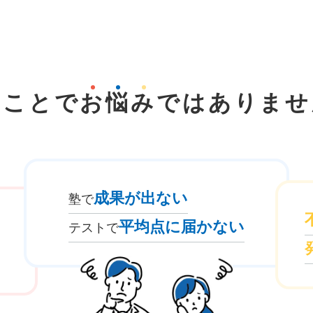
なことで
お
悩
み
では
ありませ
成果が出ない
塾で
平均点に届かない
テストで