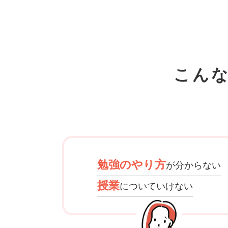
こん
勉強のやり方
が分からない
授業
についていけない