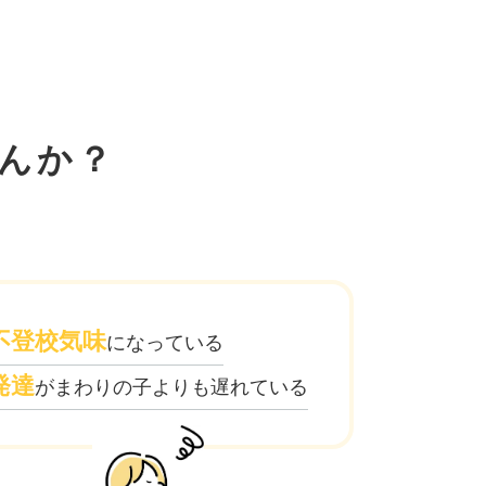
んか？
不登校気味
になっている
発達
がまわりの子よりも遅れている