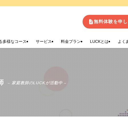
生
無料体験を申し
る多様なコース
サービス
料金プラン
LUCKとは
よく
師
– 家庭教師のLUCKが活動中 –