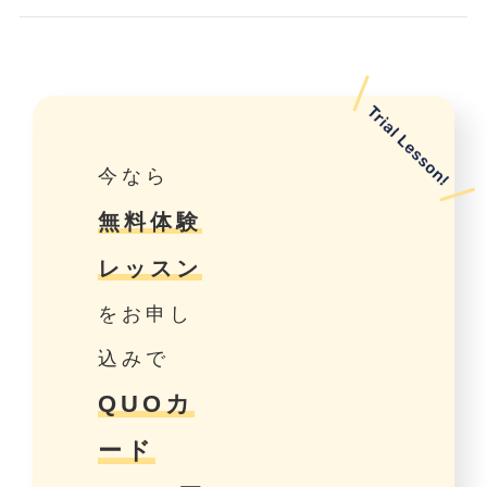
今なら
無料体験
レッスン
をお申し
込みで
QUOカ
ード