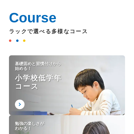
Course
ラックで選べる多様なコース
基礎固めと習慣付けから
始める！
小学校低学年
コース
勉強の楽しさが
わかる！