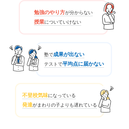
勉強のやり方
が分からない
授業
についていけない
成果が出ない
塾で
平均点に届かない
テストで
不登校気味
になっている
発達
がまわりの子よりも遅れている