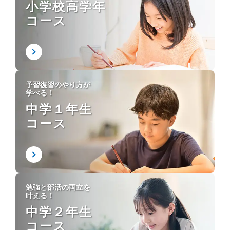
小学校高学年
コース
予習復習のやり方が
学べる！
中学１年生
コース
勉強と部活の両立を
叶える！
中学２年生
コース