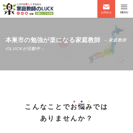
お問合せ
MENU
本巣市の勉強が楽になる家庭教師
– 家庭教師
のLUCKが活動中 –
こんなことで
お
悩
み
では
ありませんか？