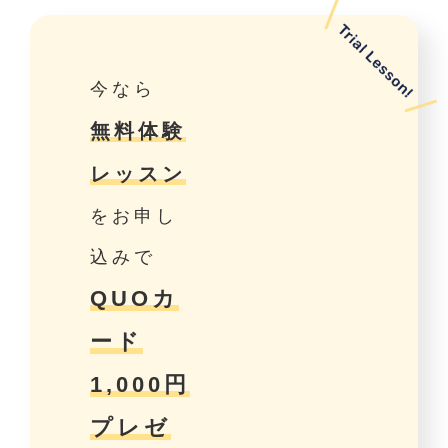
今なら
無料体験
レッスン
をお申し
込みで
QUOカ
ード
1,000円
プレゼ