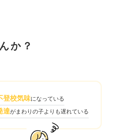
んか？
不登校気味
になっている
発達
がまわりの子よりも遅れている