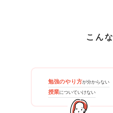
こん
勉強のやり方
が分からない
授業
についていけない