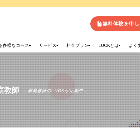
生
無料体験を申し
る多様なコース
サービス
料金プラン
LUCKとは
よく
庭教師
– 家庭教師のLUCKが活動中 –