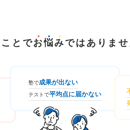
なことで
お
悩
み
では
ありませ
成果が出ない
塾で
平均点に届かない
テストで