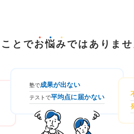
なことで
お
悩
み
では
ありませ
成果が出ない
塾で
平均点に届かない
テストで