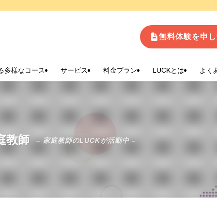
生
無料体験を申し
る多様なコース
サービス
料金プラン
LUCKとは
よく
庭教師
– 家庭教師のLUCKが活動中 –