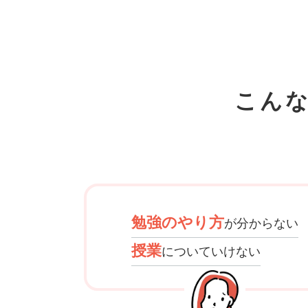
こん
勉強のやり方
が分からない
授業
についていけない