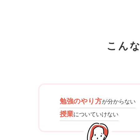
こん
勉強のやり方
が分からない
授業
についていけない