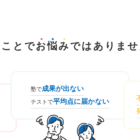
なことで
お
悩
み
では
ありませ
成果が出ない
塾で
平均点に届かない
テストで