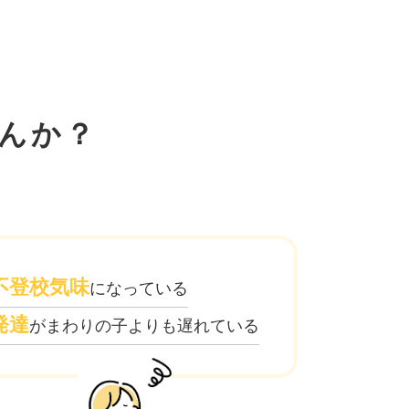
んか？
不登校気味
になっている
発達
がまわりの子よりも遅れている