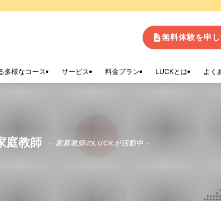
生
無料体験を申し
る多様なコース
サービス
料金プラン
LUCKとは
よく
家庭教師
– 家庭教師のLUCKが活動中 –