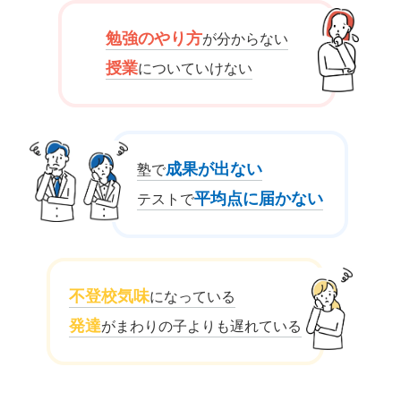
勉強のやり方
が分からない
授業
についていけない
成果が出ない
塾で
平均点に届かない
テストで
不登校気味
になっている
発達
がまわりの子よりも遅れている