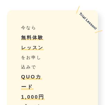
今なら
無料体験
レッスン
をお申し
込みで
QUOカ
ード
1,000円