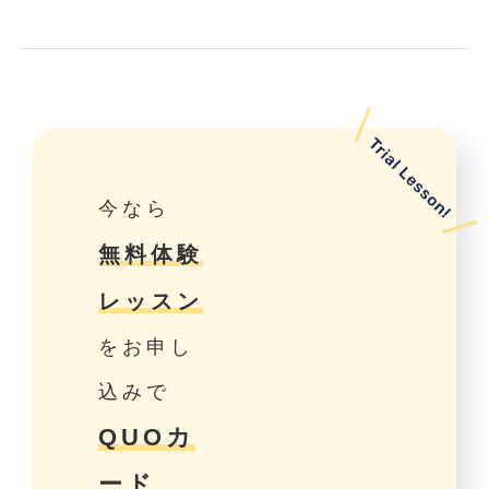
今なら
無料体験
レッスン
をお申し
込みで
QUOカ
ード