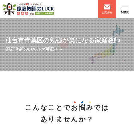
お問合せ
MENU
仙台市青葉区の勉強が楽になる家庭教師
–
家庭教師のLUCKが活動中 –
こんなことで
お
悩
み
では
ありませんか？