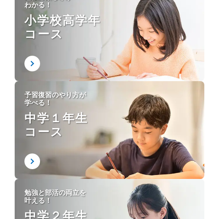
わかる！
小学校高学年
コース
予習復習のやり方が
学べる！
中学１年生
コース
勉強と部活の両立を
叶える！
中学２年生