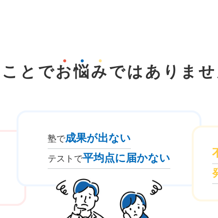
なことで
お
悩
み
では
ありませ
成果が出ない
塾で
平均点に届かない
テストで