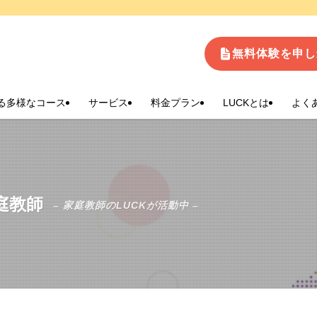
生
無料体験を申し
る多様なコース
サービス
料金プラン
LUCKとは
よく
庭教師
– 家庭教師のLUCKが活動中 –