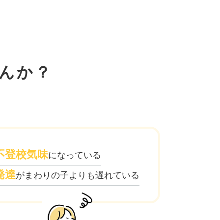
んか？
不登校気味
になっている
発達
がまわりの子よりも遅れている