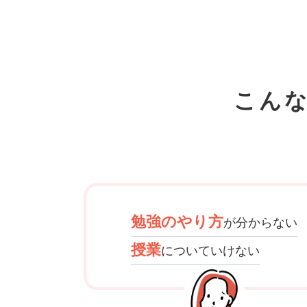
こん
勉強のやり方
が分からない
授業
についていけない