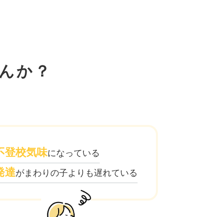
んか？
不登校気味
になっている
発達
がまわりの子よりも遅れている