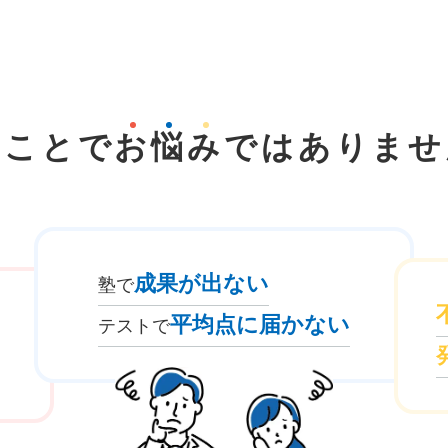
なことで
お
悩
み
では
ありませ
成果が出ない
塾で
平均点に届かない
テストで