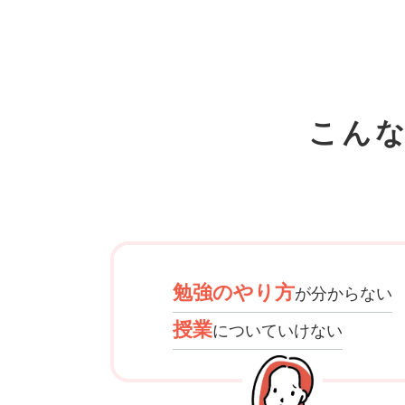
こん
勉強のやり方
が分からない
授業
についていけない