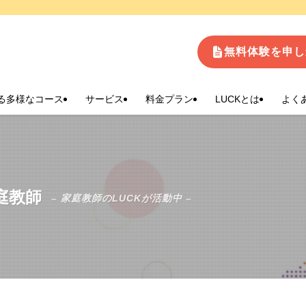
生
無料体験を申し
る多様なコース
サービス
料金プラン
LUCKとは
よく
庭教師
– 家庭教師のLUCKが活動中 –