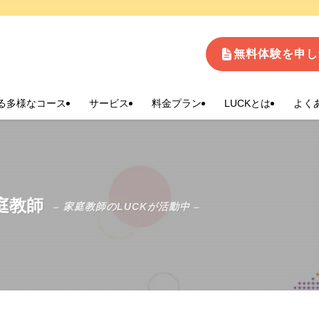
生
無料体験を申し
る多様なコース
サービス
料金プラン
LUCKとは
よく
庭教師
– 家庭教師のLUCKが活動中 –