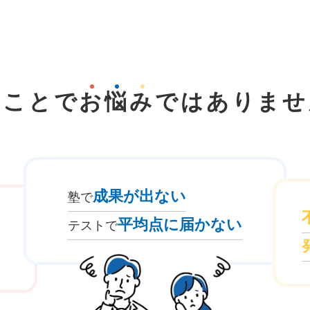
なことで
お
悩
み
では
ありませ
成果が出ない
塾で
平均点に届かない
テストで