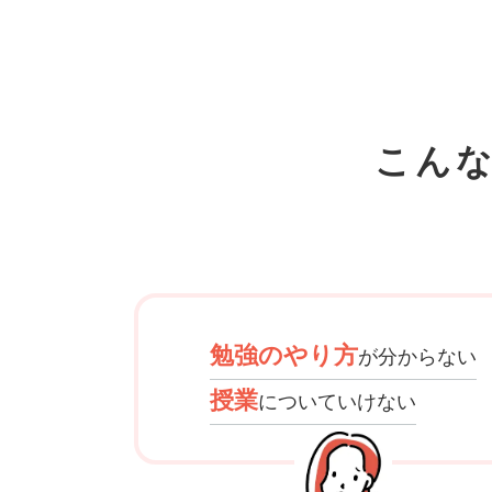
こん
勉強のやり方
が分からない
授業
についていけない