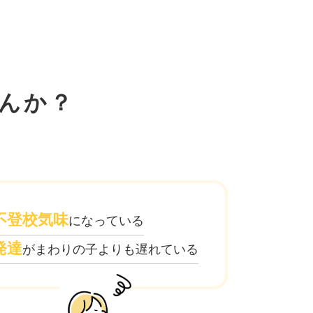
んか？
不登校気味
になっている
発達
がまわりの子よりも遅れている