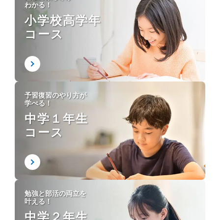
わかる！
小学校高学年
コース
予習復習のやり方が
学べる！
中学１年生
コース
勉強と部活の両立を
叶える！
中学２年生