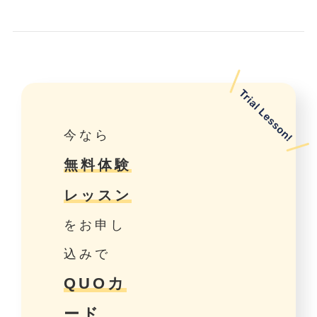
今なら
無料体験
レッスン
をお申し
込みで
QUOカ
ード