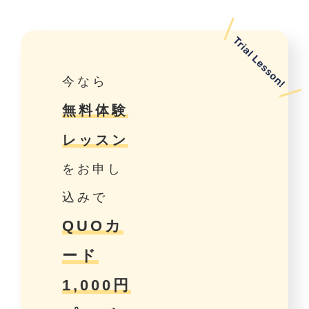
今なら
無料体験
レッスン
をお申し
込みで
QUOカ
ード
1,000円