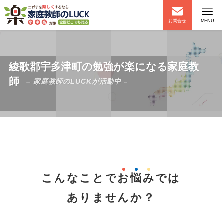
お問合せ
MENU
綾歌郡宇多津町の勉強が楽になる家庭教
師
– 家庭教師のLUCKが活動中 –
こんなことで
お
悩
み
では
ありませんか？