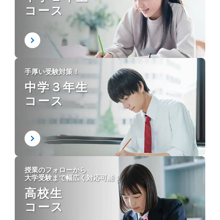
コース
手厚い受験対策！
中学３年生
コース
授業のフォローから
大学受験まで幅広く対応可能！
高校生
コース