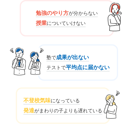
勉強のやり方
が分からない
授業
についていけない
成果が出ない
塾で
平均点に届かない
テストで
不登校気味
になっている
発達
がまわりの子よりも遅れている