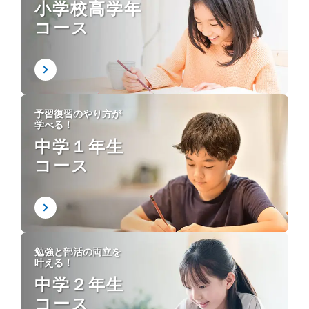
小学校高学年
コース
予習復習のやり方が
学べる！
中学１年生
コース
勉強と部活の両立を
叶える！
中学２年生
コース