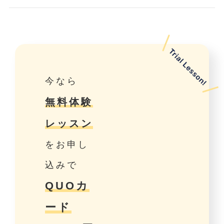
今なら
無料体験
レッスン
をお申し
込みで
QUOカ
ード