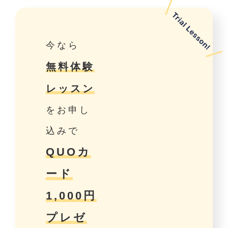
今なら
無料体験
レッスン
をお申し
込みで
QUOカ
ード
1,000円
プレゼ