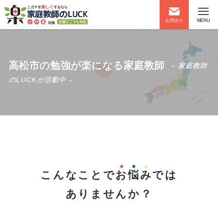
お問合せ
MENU
高松市の勉強が楽になる家庭教師
– 家庭教師
のLUCKが活動中 –
こんなことで
お
悩
み
では
ありませんか？