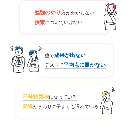
勉強のやり方
が分からない
授業
についていけない
成果が出ない
塾で
平均点に届かない
テストで
不登校気味
になっている
発達
がまわりの子よりも遅れている