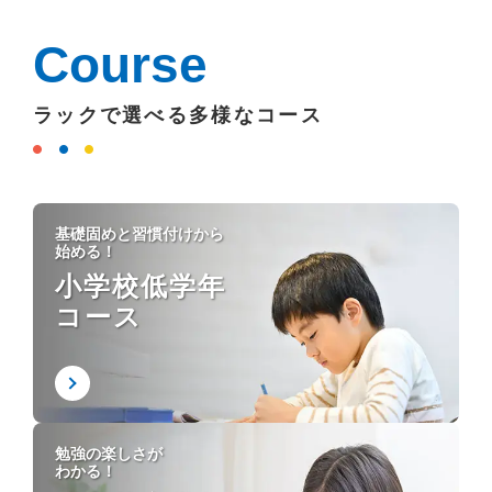
Course
ラックで選べる多様なコース
基礎固めと習慣付けから
始める！
小学校低学年
コース
勉強の楽しさが
わかる！