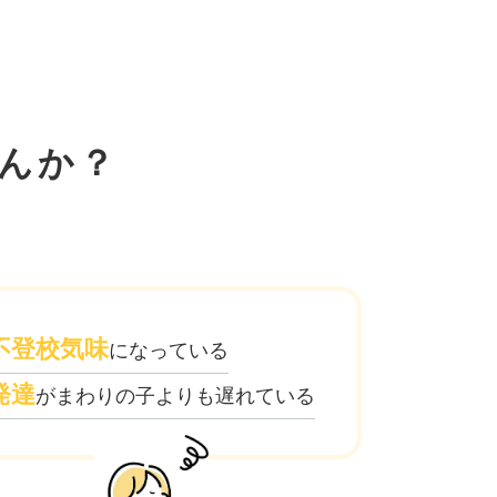
んか？
不登校気味
になっている
発達
がまわりの子よりも遅れている