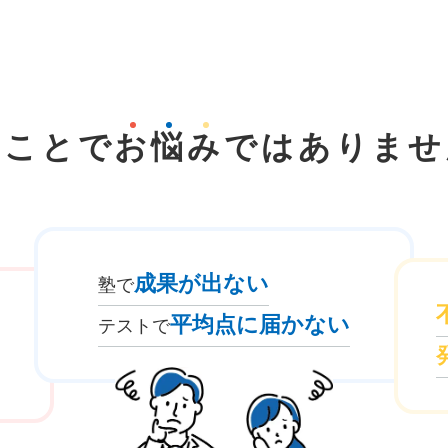
なことで
お
悩
み
では
ありませ
成果が出ない
塾で
平均点に届かない
テストで