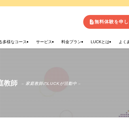
生
無料体験を申し
る多様なコース
サービス
料金プラン
LUCKとは
よく
庭教師
– 家庭教師のLUCKが活動中 –