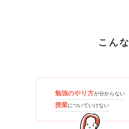
こん
勉強のやり方
が分からない
授業
についていけない