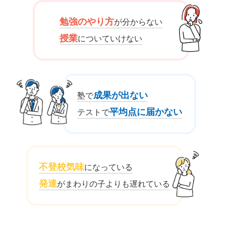
勉強のやり方
が分からない
授業
についていけない
成果が出ない
塾で
平均点に届かない
テストで
不登校気味
になっている
発達
がまわりの子よりも遅れている