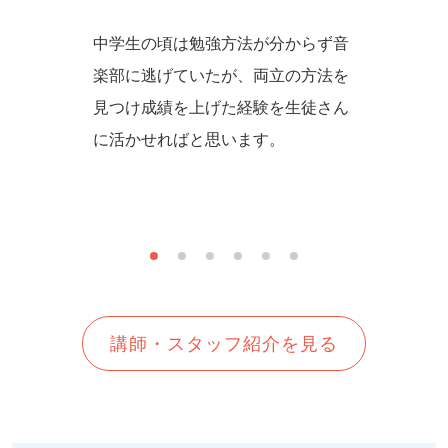
激され、
中学生の頃は勉強方法が分からず音
数学の
。成績を
楽部に逃げていたが、両立の方法を
て乗り越
ん勉強
見つけ成績を上げた経験を生徒さん
Poin
勉強でき
に活かせればと思います。
て、分
す。
講師・スタッフ紹介を見る