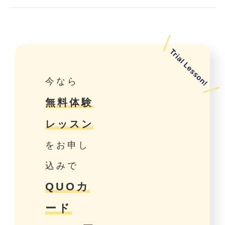
今なら
無料体験
レッスン
をお申し
込みで
QUOカ
ード