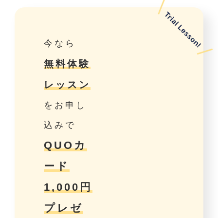
今なら
無料体験
レッスン
をお申し
込みで
QUOカ
ード
1,000円
プレゼ