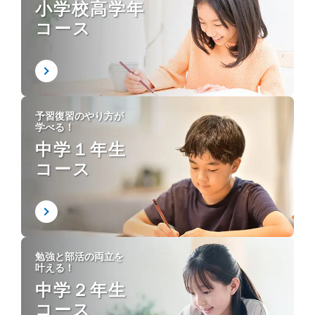
小学校高学年
コース
予習復習のやり方が
学べる！
中学１年生
コース
勉強と部活の両立を
叶える！
中学２年生
コース