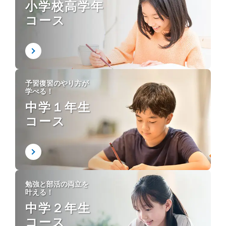
小学校高学年
コース
予習復習のやり方が
学べる！
中学１年生
コース
勉強と部活の両立を
叶える！
中学２年生
コース