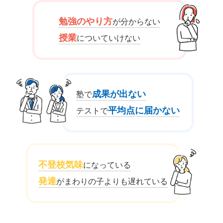
勉強のやり方
が分からない
授業
についていけない
成果が出ない
塾で
平均点に届かない
テストで
不登校気味
になっている
発達
がまわりの子よりも遅れている