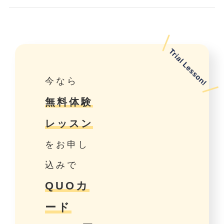
今なら
無料体験
レッスン
をお申し
込みで
QUOカ
ード