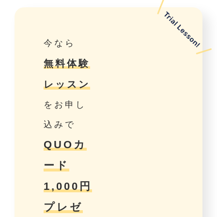
今なら
無料体験
レッスン
をお申し
込みで
QUOカ
ード
1,000円
プレゼ