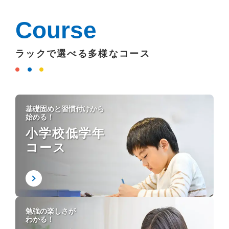
Course
ラックで選べる多様なコース
基礎固めと習慣付けから
始める！
小学校低学年
コース
勉強の楽しさが
わかる！