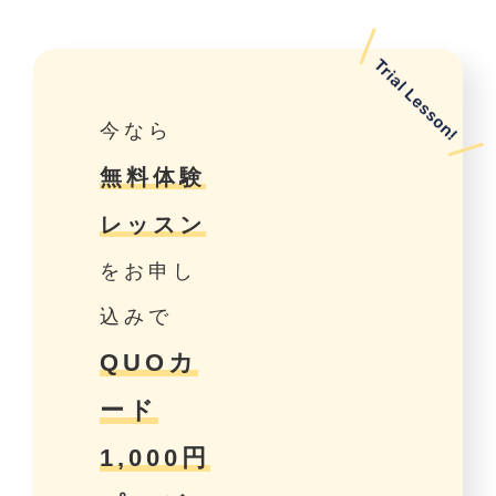
今なら
無料体験
レッスン
をお申し
込みで
QUOカ
ード
1,000円