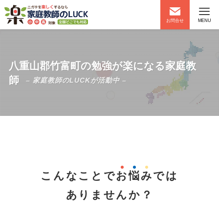
お問合せ
MENU
八重山郡竹富町の勉強が楽になる家庭教
師
– 家庭教師のLUCKが活動中 –
こんなことで
お
悩
み
では
ありませんか？