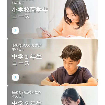
わかる！
小学校高学年
コース
予習復習のやり方が
学べる！
中学１年生
コース
勉強と部活の両立を
叶える！
中学２年生