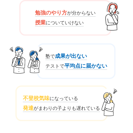
勉強のやり方
が分からない
授業
についていけない
成果が出ない
塾で
平均点に届かない
テストで
不登校気味
になっている
発達
がまわりの子よりも遅れている