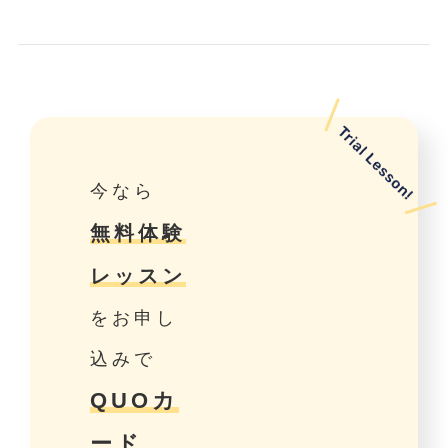
今なら
無料体験
レッスン
をお申し
込みで
QUOカ
ード