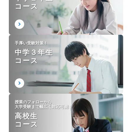
コース
手厚い受験対策！
中学３年生
コース
授業のフォローから
大学受験まで幅広く対応可能！
高校生
コース