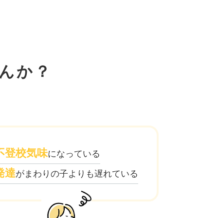
んか？
不登校気味
になっている
発達
がまわりの子よりも遅れている