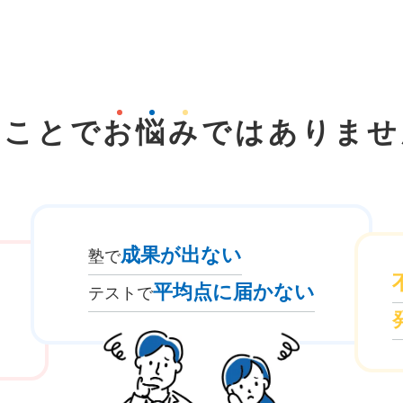
なことで
お
悩
み
では
ありませ
成果が出ない
塾で
平均点に届かない
テストで