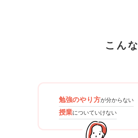
こん
勉強のやり方
が分からない
授業
についていけない