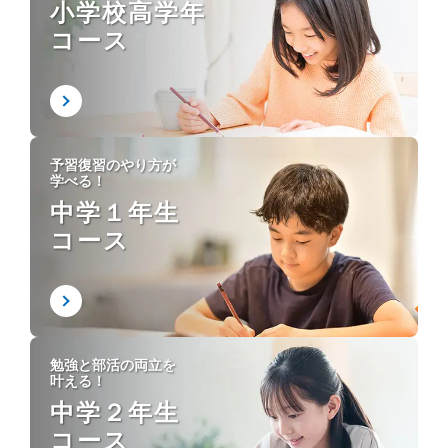
小学校高学年
コース
予習復習のやり方が
学べる！
中学１年生
コース
勉強と部活の両立を
叶える！
中学２年生
コース