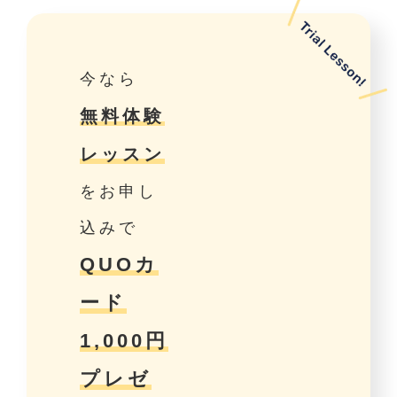
今なら
無料体験
レッスン
をお申し
込みで
QUOカ
ード
1,000円
プレゼ