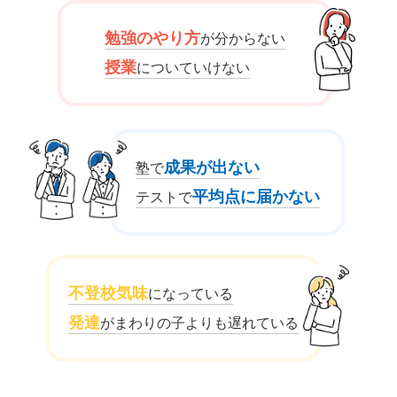
勉強のやり方
が分からない
授業
についていけない
成果が出ない
塾で
平均点に届かない
テストで
不登校気味
になっている
発達
がまわりの子よりも遅れている