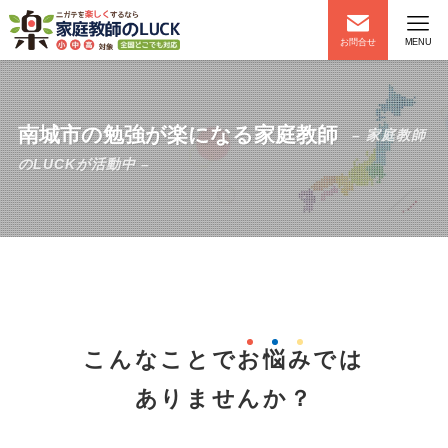
お問合せ
MENU
南城市の勉強が楽になる家庭教師
– 家庭教師
のLUCKが活動中 –
こんなことで
お
悩
み
では
ありませんか？