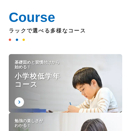
Course
ラックで選べる多様なコース
基礎固めと習慣付けから
始める！
小学校低学年
コース
勉強の楽しさが
わかる！