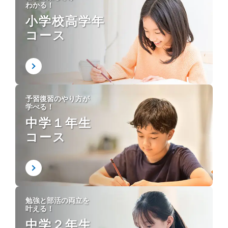
わかる！
小学校高学年
コース
予習復習のやり方が
学べる！
中学１年生
コース
勉強と部活の両立を
叶える！
中学２年生