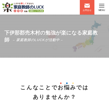
お問合せ
MENU
下伊那郡売木村の勉強が楽になる家庭教
師
– 家庭教師のLUCKが活動中 –
こんなことで
お
悩
み
では
ありませんか？