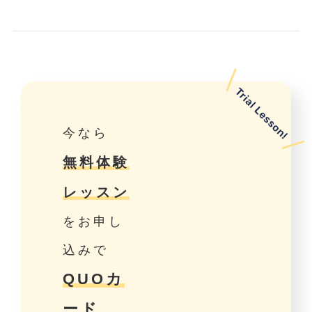
今なら
無料体験
レッスン
をお申し
込みで
QUOカ
ード