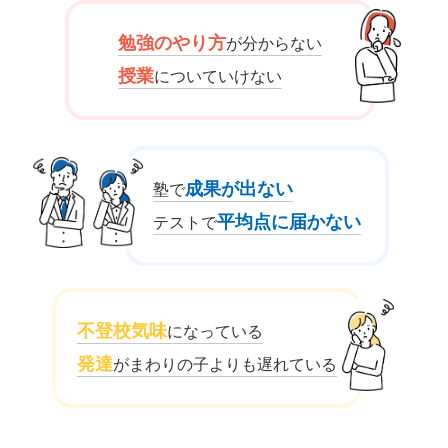
勉強のやり方
が分からない
授業
についていけない
成果が出ない
塾で
平均点に届かない
テストで
不登校気味
になっている
発達
がまわりの子よりも遅れている