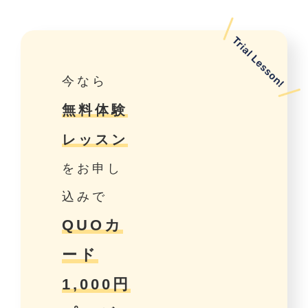
今なら
無料体験
レッスン
をお申し
込みで
QUOカ
ード
1,000円