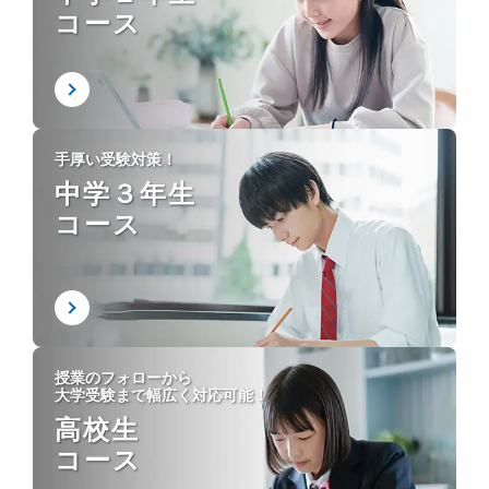
コース
手厚い受験対策！
中学３年生
コース
授業のフォローから
大学受験まで幅広く対応可能！
高校生
コース