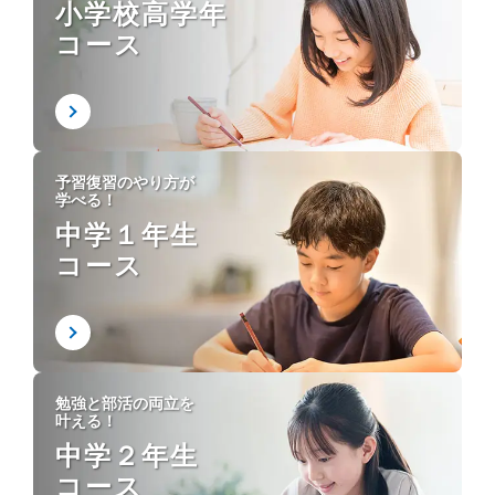
小学校高学年
コース
予習復習のやり方が
学べる！
中学１年生
コース
勉強と部活の両立を
叶える！
中学２年生
コース