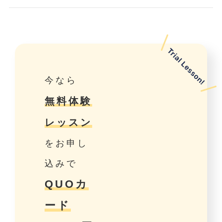
今なら
無料体験
レッスン
をお申し
込みで
QUOカ
ード