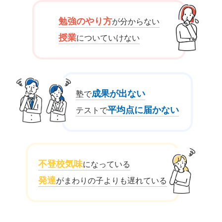
勉強のやり方
が分からない
授業
についていけない
成果が出ない
塾で
平均点に届かない
テストで
不登校気味
になっている
発達
がまわりの子よりも遅れている