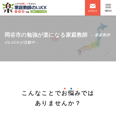
お問合せ
MENU
岡谷市の勉強が楽になる家庭教師
– 家庭教師
のLUCKが活動中 –
こんなことで
お
悩
み
では
ありませんか？