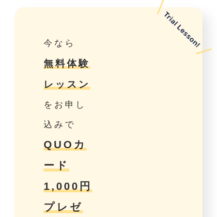
今なら
無料体験
レッスン
をお申し
込みで
QUOカ
ード
1,000円
プレゼ