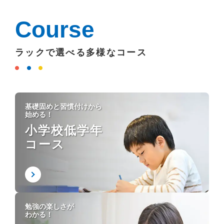
Course
ラックで選べる多様なコース
基礎固めと習慣付けから
始める！
小学校低学年
コース
勉強の楽しさが
わかる！