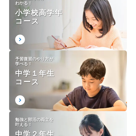
わかる！
小学校高学年
コース
予習復習のやり方が
学べる！
中学１年生
コース
勉強と部活の両立を
叶える！
中学２年生