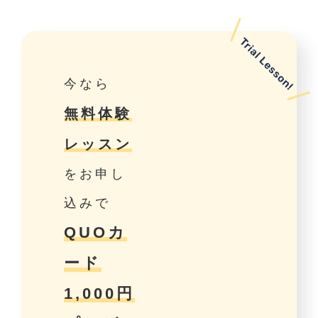
今なら
無料体験
レッスン
をお申し
込みで
QUOカ
ード
1,000円