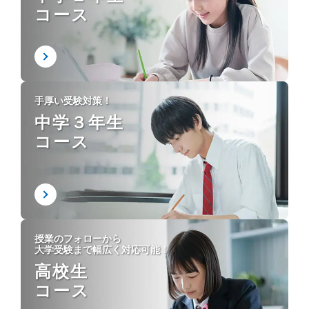
コース
手厚い受験対策！
中学３年生
コース
授業のフォローから
大学受験まで幅広く対応可能！
高校生
コース