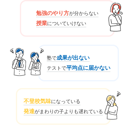
勉強のやり方
が分からない
授業
についていけない
成果が出ない
塾で
平均点に届かない
テストで
不登校気味
になっている
発達
がまわりの子よりも遅れている