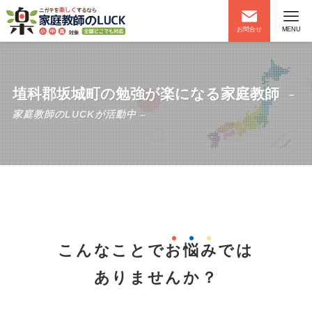
お問合せ
MENU
埴科郡坂城町の勉強が楽になる家庭教師
–
家庭教師のLUCKが活動中 –
こんなことで
お
悩
み
では
ありませんか？