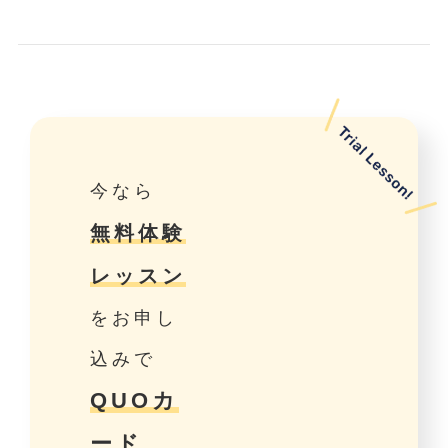
今なら
無料体験
レッスン
をお申し
込みで
QUOカ
ード