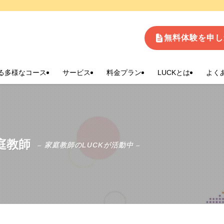
生
無料体験を申し
る多様なコース
サービス
料金プラン
LUCKとは
よく
庭教師
– 家庭教師のLUCKが活動中 –