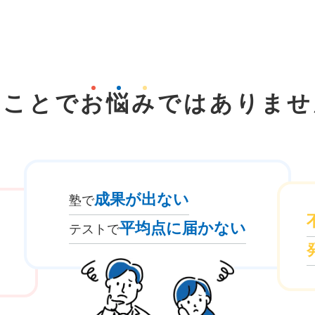
なことで
お
悩
み
では
ありませ
成果が出ない
塾で
平均点に届かない
テストで