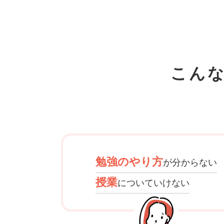
こん
勉強のやり方
が分からない
授業
についていけない