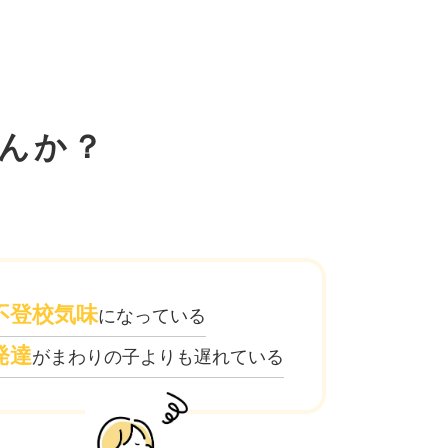
んか？
不登校気味
になっている
発達
がまわりの子よりも遅れている