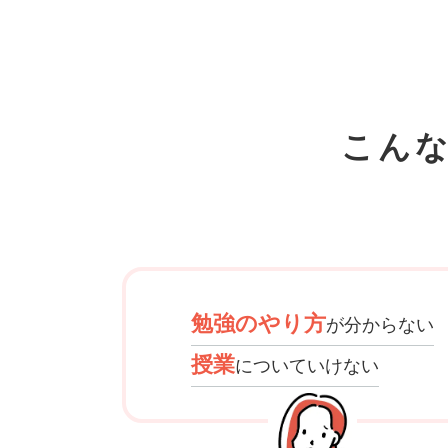
こん
勉強のやり方
が分からない
授業
についていけない