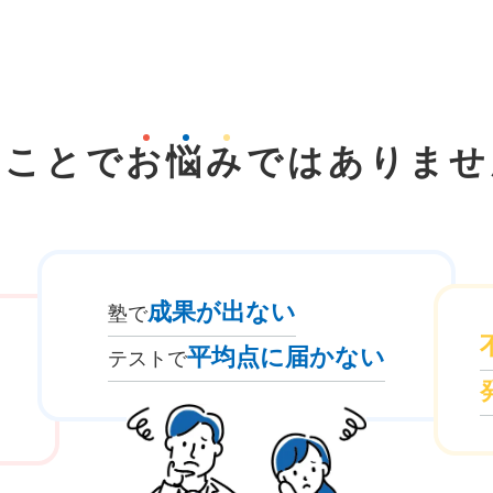
なことで
お
悩
み
では
ありませ
成果が出ない
塾で
平均点に届かない
テストで