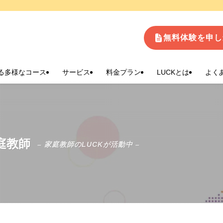
生
無料体験を申し
る多様なコース
サービス
料金プラン
LUCKとは
よく
庭教師
– 家庭教師のLUCKが活動中 –