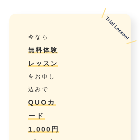
今なら
無料体験
レッスン
をお申し
込みで
QUOカ
ード
1,000円