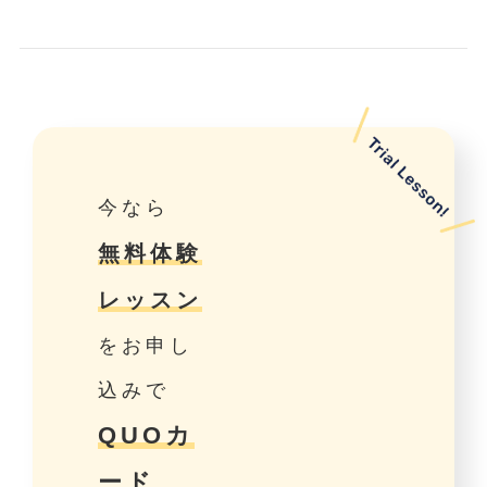
今なら
無料体験
レッスン
をお申し
込みで
QUOカ
ード