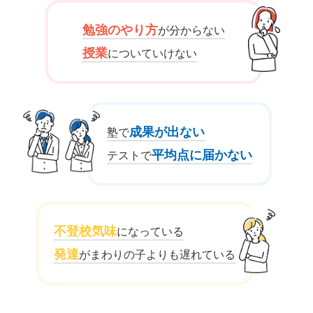
勉強のやり方
が分からない
授業
についていけない
成果が出ない
塾で
平均点に届かない
テストで
不登校気味
になっている
発達
がまわりの子よりも遅れている