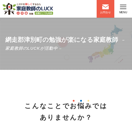
お問合せ
MENU
網走郡津別町の勉強が楽になる家庭教師
–
家庭教師のLUCKが活動中 –
こんなことで
お
悩
み
では
ありませんか？