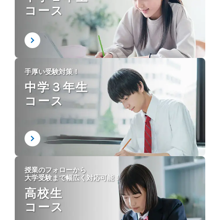
コース
手厚い受験対策！
中学３年生
コース
授業のフォローから
大学受験まで幅広く対応可能！
高校生
コース