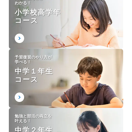
わかる！
小学校高学年
コース
予習復習のやり方が
学べる！
中学１年生
コース
勉強と部活の両立を
叶える！
中学２年生