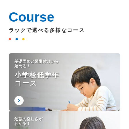
Course
ラックで選べる多様なコース
基礎固めと習慣付けから
始める！
小学校低学年
コース
勉強の楽しさが
わかる！