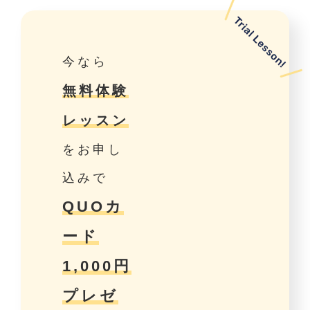
今なら
無料体験
レッスン
をお申し
込みで
QUOカ
ード
1,000円
プレゼ