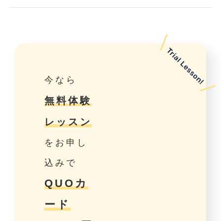
今なら
無料体験
レッスン
をお申し
込みで
QUOカ
ード