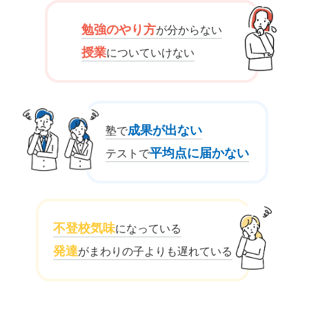
勉強のやり方
が分からない
授業
についていけない
成果が出ない
塾で
平均点に届かない
テストで
不登校気味
になっている
発達
がまわりの子よりも遅れている