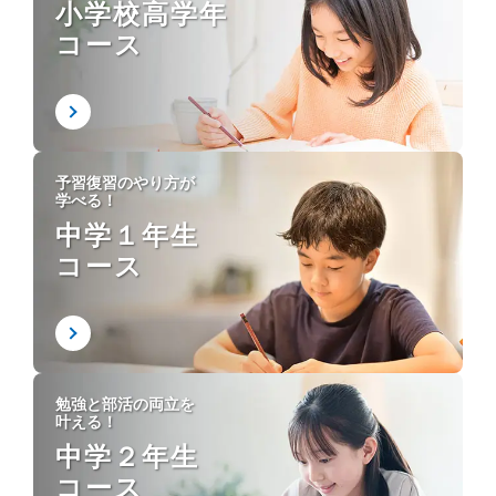
小学校高学年
コース
予習復習のやり方が
学べる！
中学１年生
コース
勉強と部活の両立を
叶える！
中学２年生
コース