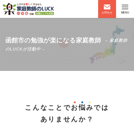
お問合せ
MENU
函館市の勉強が楽になる家庭教師
– 家庭教師
のLUCKが活動中 –
こんなことで
お
悩
み
では
ありませんか？