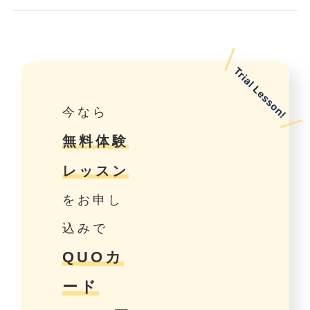
今なら
無料体験
レッスン
をお申し
込みで
QUOカ
ード