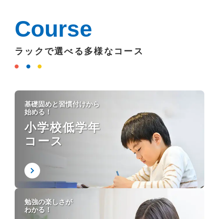
Course
ラックで選べる多様なコース
基礎固めと習慣付けから
始める！
小学校低学年
コース
勉強の楽しさが
わかる！