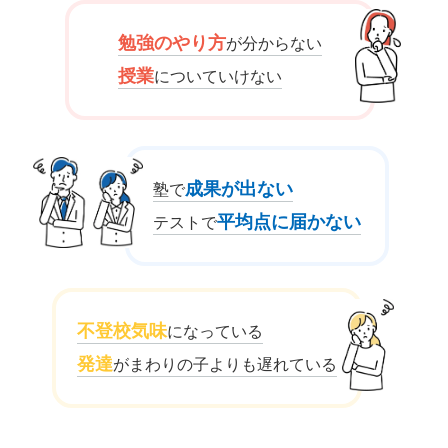
勉強のやり方
が分からない
授業
についていけない
成果が出ない
塾で
平均点に届かない
テストで
不登校気味
になっている
発達
がまわりの子よりも遅れている