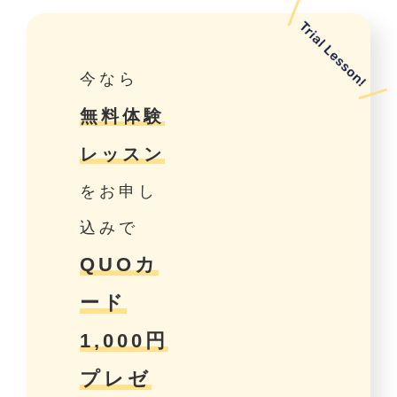
今なら
無料体験
レッスン
をお申し
込みで
QUOカ
ード
1,000円
プレゼ