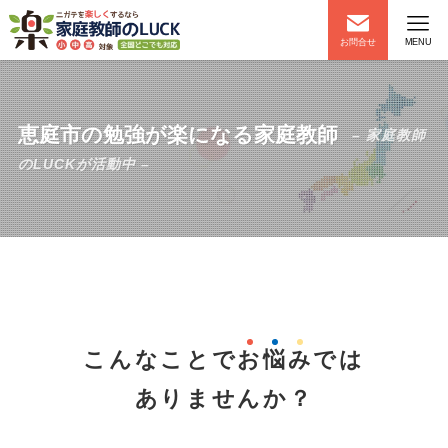
お問合せ
MENU
恵庭市の勉強が楽になる家庭教師
– 家庭教師
のLUCKが活動中 –
こんなことで
お
悩
み
では
ありませんか？