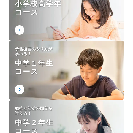
小学校高学年
コース
予習復習のやり方が
学べる！
中学１年生
コース
勉強と部活の両立を
叶える！
中学２年生
コース