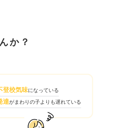
んか？
不登校気味
になっている
発達
がまわりの子よりも遅れている