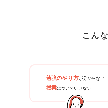
こん
勉強のやり方
が分からない
授業
についていけない