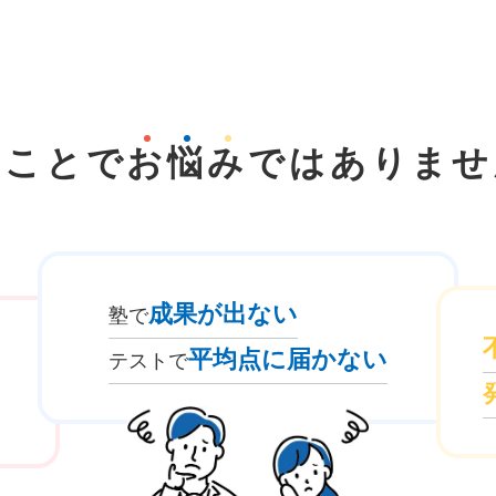
なことで
お
悩
み
では
ありませ
成果が出ない
塾で
平均点に届かない
テストで