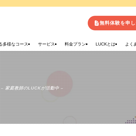
生
無料体験を申し
る多様なコース
サービス
料金プラン
LUCKとは
よく
– 家庭教師のLUCKが活動中 –