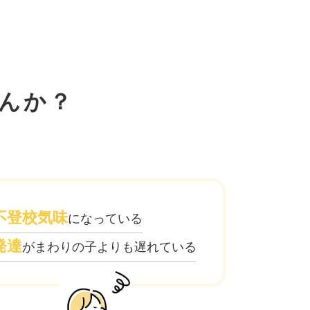
んか？
不登校気味
になっている
発達
がまわりの子よりも遅れている