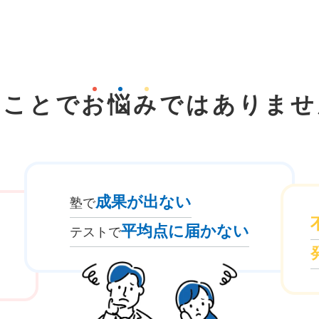
なことで
お
悩
み
では
ありませ
成果が出ない
塾で
平均点に届かない
テストで