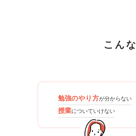
こん
勉強のやり方
が分からない
授業
についていけない