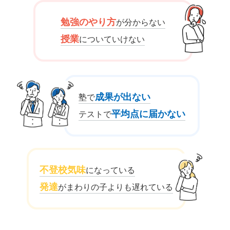
勉強のやり方
が分からない
授業
についていけない
成果が出ない
塾で
平均点に届かない
テストで
不登校気味
になっている
発達
がまわりの子よりも遅れている