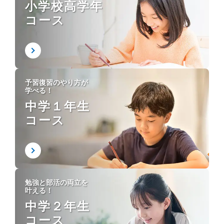
小学校高学年
コース
予習復習のやり方が
学べる！
中学１年生
コース
勉強と部活の両立を
叶える！
中学２年生
コース