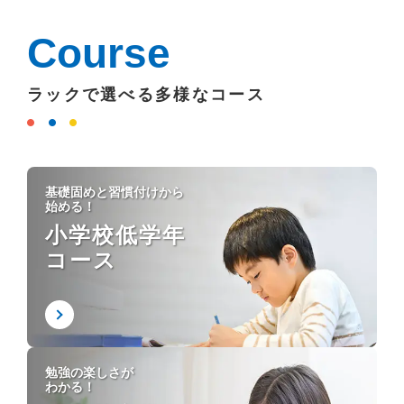
Course
ラックで選べる多様なコース
基礎固めと習慣付けから
始める！
小学校低学年
コース
勉強の楽しさが
わかる！