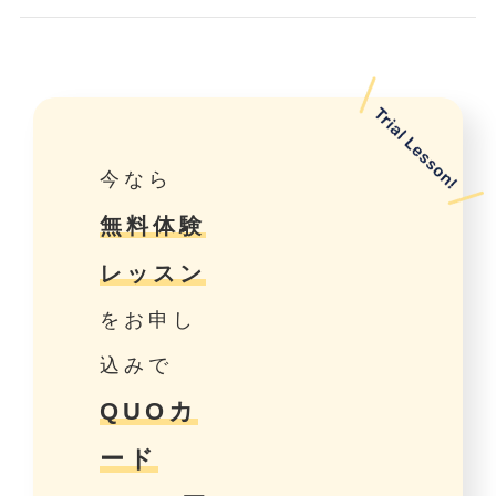
今なら
無料体験
レッスン
をお申し
込みで
QUOカ
ード