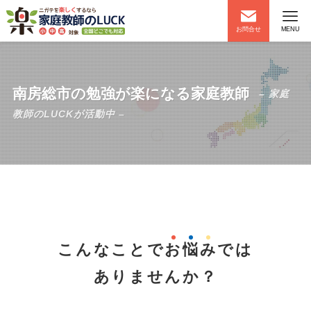
お問合せ
MENU
南房総市の勉強が楽になる家庭教師
– 家庭
教師のLUCKが活動中 –
こんなことで
お
悩
み
では
ありませんか？