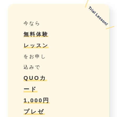
今なら
無料体験
レッスン
をお申し
込みで
QUOカ
ード
1,000円
プレゼ