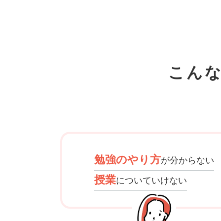
こん
勉強のやり方
が分からない
授業
についていけない