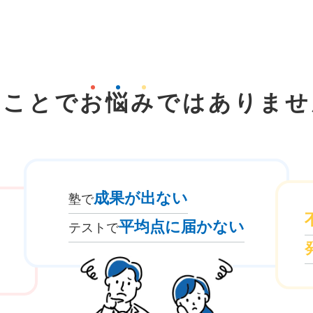
なことで
お
悩
み
では
ありませ
成果が出ない
塾で
平均点に届かない
テストで