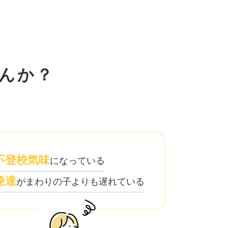
んか？
不登校気味
になっている
発達
がまわりの子よりも遅れている