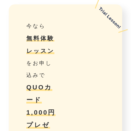
今なら
無料体験
レッスン
をお申し
込みで
QUOカ
ード
1,000円
プレゼ