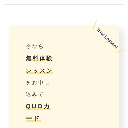
今なら
無料体験
レッスン
をお申し
込みで
QUOカ
ード