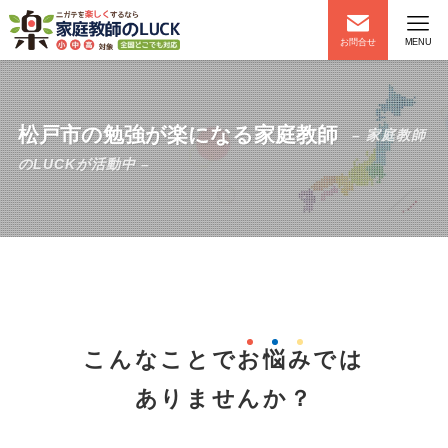
お問合せ
MENU
松戸市の勉強が楽になる家庭教師
– 家庭教師
のLUCKが活動中 –
こんなことで
お
悩
み
では
ありませんか？