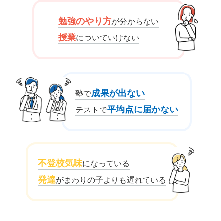
勉強のやり方
が分からない
授業
についていけない
成果が出ない
塾で
平均点に届かない
テストで
不登校気味
になっている
発達
がまわりの子よりも遅れている