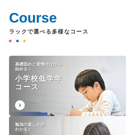
Course
ラックで選べる多様なコース
基礎固めと習慣付けから
始める！
小学校低学年
コース
勉強の楽しさが
わかる！