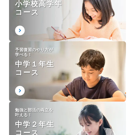
小学校高学年
コース
予習復習のやり方が
学べる！
中学１年生
コース
勉強と部活の両立を
叶える！
中学２年生
コース