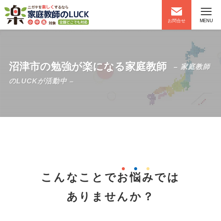
お問合せ
MENU
沼津市の勉強が楽になる家庭教師
– 家庭教師
のLUCKが活動中 –
こんなことで
お
悩
み
では
ありませんか？