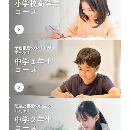
小学校高学年
コース
予習復習のやり方が
学べる！
中学１年生
コース
勉強と部活の両立を
叶える！
中学２年生
コース