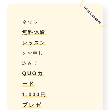
今なら
無料体験
レッスン
をお申し
込みで
QUOカ
ード
1,000円
プレゼ