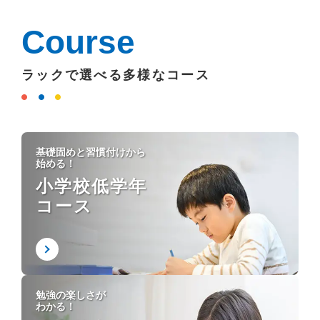
Course
ラックで選べる多様なコース
基礎固めと習慣付けから
始める！
小学校低学年
コース
勉強の楽しさが
わかる！