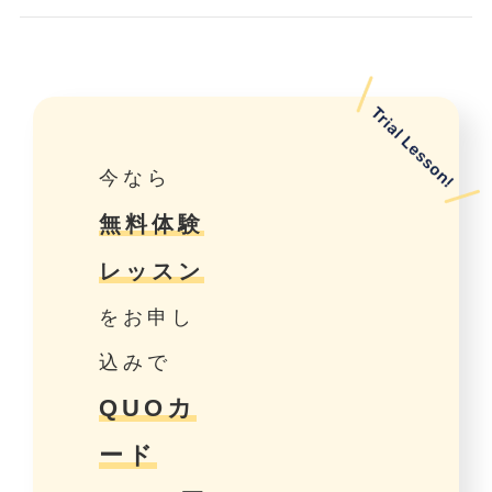
今なら
無料体験
レッスン
をお申し
込みで
QUOカ
ード