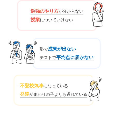
勉強のやり方
が分からない
授業
についていけない
成果が出ない
塾で
平均点に届かない
テストで
不登校気味
になっている
発達
がまわりの子よりも遅れている