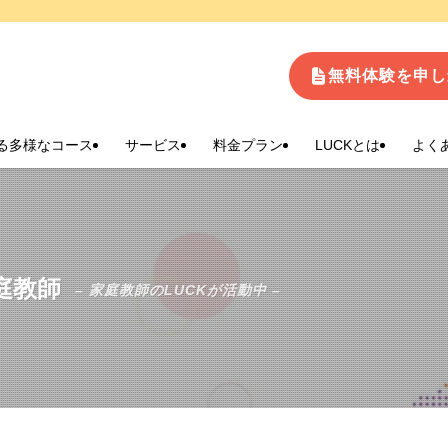
生
無料体験を申し
る多様なコース
サービス
料金プラン
LUCKとは
よく
庭教師
– 家庭教師のLUCKが活動中 –