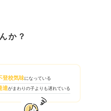
んか？
不登校気味
になっている
発達
がまわりの子よりも遅れている