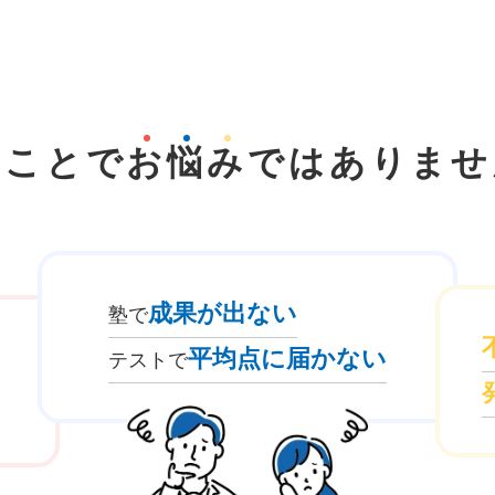
なことで
お
悩
み
では
ありませ
成果が出ない
塾で
平均点に届かない
テストで