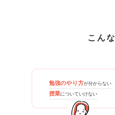
こん
勉強のやり方
が分からない
授業
についていけない