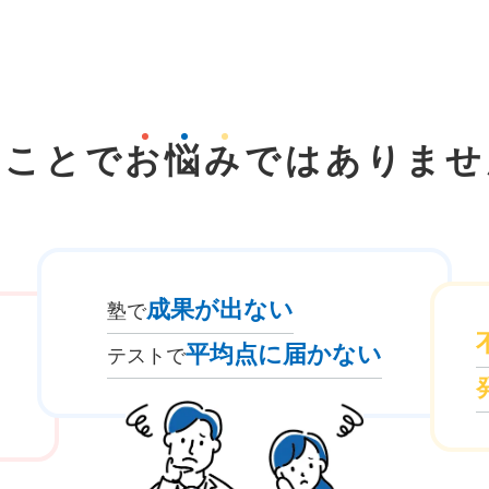
なことで
お
悩
み
では
ありませ
成果が出ない
塾で
平均点に届かない
テストで