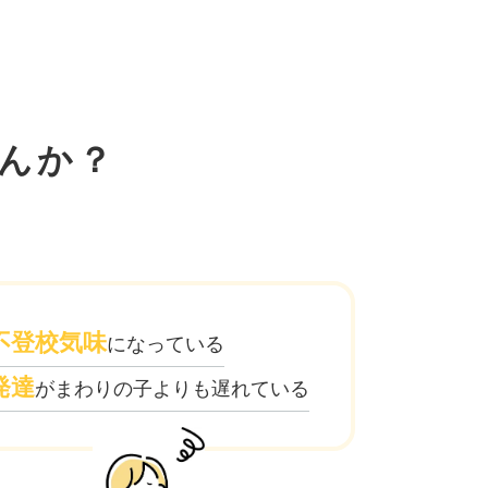
んか？
不登校気味
になっている
発達
がまわりの子よりも遅れている