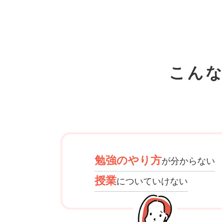
こん
勉強のやり方
が分からない
授業
についていけない