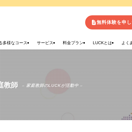
生
無料体験を申し
る多様なコース
サービス
料金プラン
LUCKとは
よく
庭教師
– 家庭教師のLUCKが活動中 –