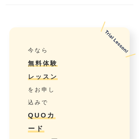
今なら
無料体験
レッスン
をお申し
込みで
QUOカ
ード