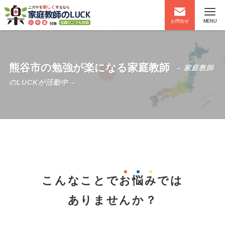
お問合せ
MENU
熊谷市の勉強が楽になる家庭教師
– 家庭教師
のLUCKが活動中 –
こんなことで
お
悩
み
では
ありませんか？