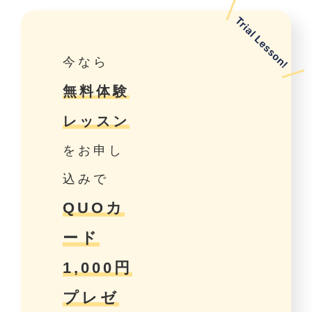
今なら
無料体験
レッスン
をお申し
込みで
QUOカ
ード
1,000円
プレゼ