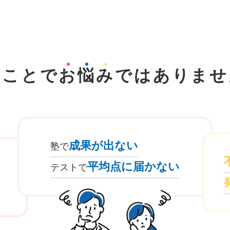
なことで
お
悩
み
では
ありませ
成果が出ない
塾で
平均点に届かない
テストで