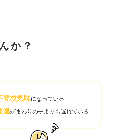
んか？
不登校気味
になっている
発達
がまわりの子よりも遅れている