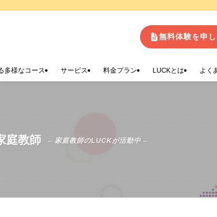
生
無料体験を申し
る多様なコース
サービス
料金プラン
LUCKとは
よく
家庭教師
– 家庭教師のLUCKが活動中 –