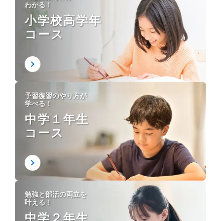
わかる！
小学校高学年
コース
予習復習のやり方が
学べる！
中学１年生
コース
勉強と部活の両立を
叶える！
中学２年生