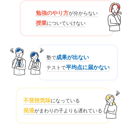
勉強のやり方
が分からない
授業
についていけない
成果が出ない
塾で
平均点に届かない
テストで
不登校気味
になっている
発達
がまわりの子よりも遅れている