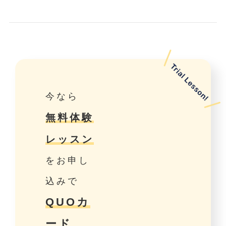
今なら
無料体験
レッスン
をお申し
込みで
QUOカ
ード