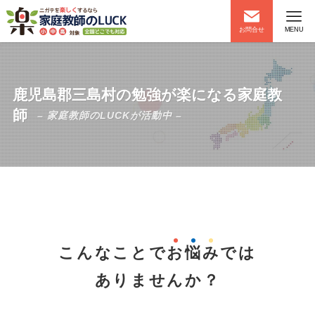
お問合せ
MENU
鹿児島郡三島村の勉強が楽になる家庭教
師
– 家庭教師のLUCKが活動中 –
こんなことで
お
悩
み
では
ありませんか？