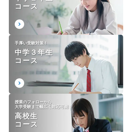
コース
手厚い受験対策！
中学３年生
コース
授業のフォローから
大学受験まで幅広く対応可能！
高校生
コース