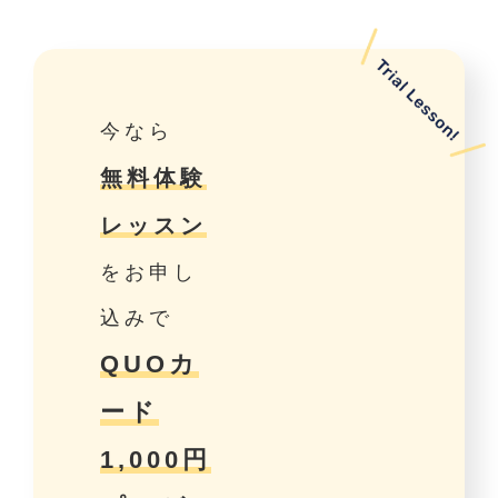
今なら
無料体験
レッスン
をお申し
込みで
QUOカ
ード
1,000円