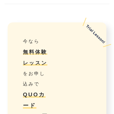
今なら
無料体験
レッスン
をお申し
込みで
QUOカ
ード