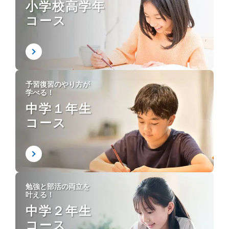
小学校高学年
コース
予習復習のやり方が
学べる！
中学１年生
コース
勉強と部活の両立を
叶える！
中学２年生
コース