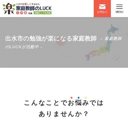
お問合せ
MENU
出水市の勉強が楽になる家庭教師
– 家庭教師
のLUCKが活動中 –
こんなことで
お
悩
み
では
ありませんか？