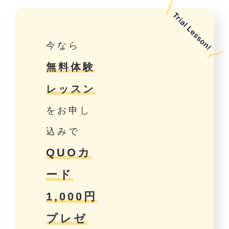
今なら
無料体験
レッスン
をお申し
込みで
QUOカ
ード
1,000円
プレゼ