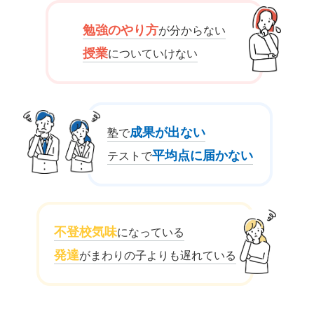
勉強のやり方
が分からない
授業
についていけない
成果が出ない
塾で
平均点に届かない
テストで
不登校気味
になっている
発達
がまわりの子よりも遅れている