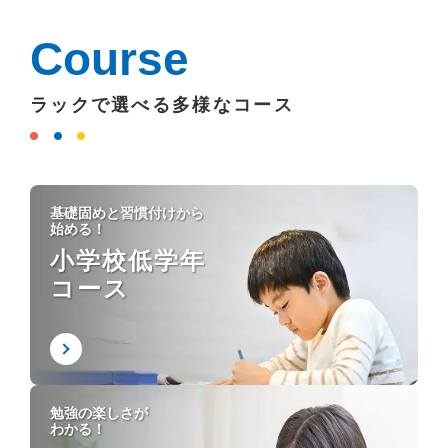
Course
ラックで選べる多様なコース
基礎固めと習慣付けから
始める！
小学校低学年
コース
勉強の楽しさが
わかる！