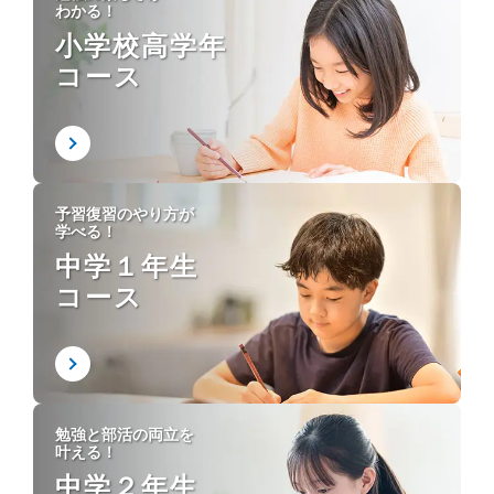
わかる！
小学校高学年
コース
予習復習のやり方が
学べる！
中学１年生
コース
勉強と部活の両立を
叶える！
中学２年生