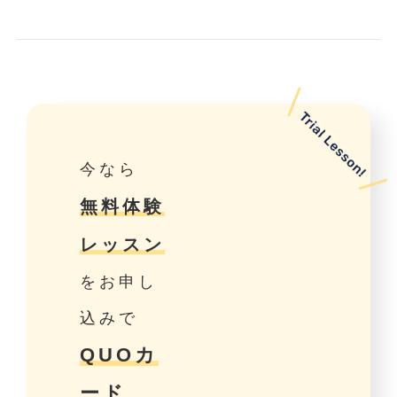
今なら
無料体験
レッスン
をお申し
込みで
QUOカ
ード