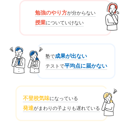
勉強のやり方
が分からない
授業
についていけない
成果が出ない
塾で
平均点に届かない
テストで
不登校気味
になっている
発達
がまわりの子よりも遅れている