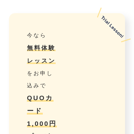
今なら
無料体験
レッスン
をお申し
込みで
QUOカ
ード
1,000円