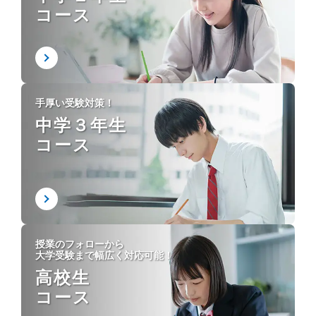
コース
手厚い受験対策！
中学３年生
コース
授業のフォローから
大学受験まで幅広く対応可能！
高校生
コース