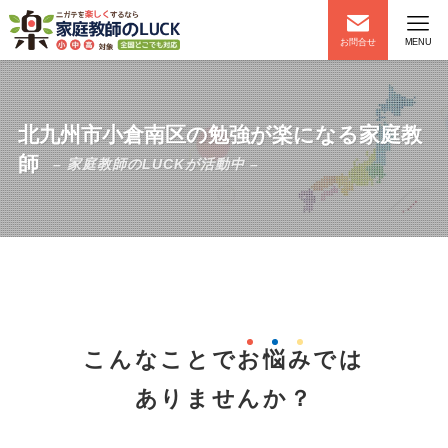
お問合せ
MENU
北九州市小倉南区の勉強が楽になる家庭教
師
– 家庭教師のLUCKが活動中 –
こんなことで
お
悩
み
では
ありませんか？