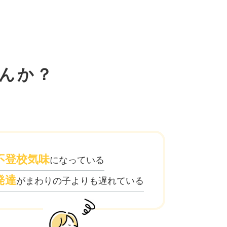
んか？
不登校気味
になっている
発達
がまわりの子よりも遅れている