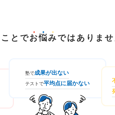
なことで
お
悩
み
では
ありませ
成果が出ない
塾で
平均点に届かない
テストで