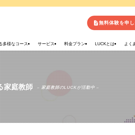
生
無料体験を申し
る多様なコース
サービス
料金プラン
LUCKとは
よく
る家庭教師
– 家庭教師のLUCKが活動中 –