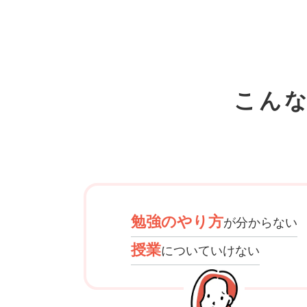
こん
勉強のやり方
が分からない
授業
についていけない