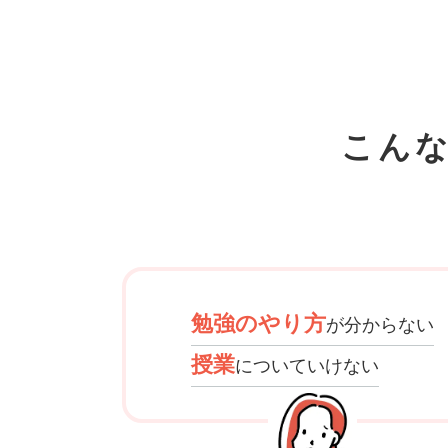
こん
勉強のやり方
が分からない
授業
についていけない