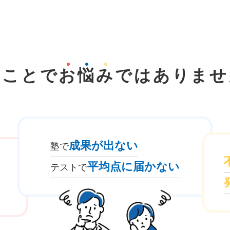
なことで
お
悩
み
では
ありませ
成果が出ない
塾で
平均点に届かない
テストで