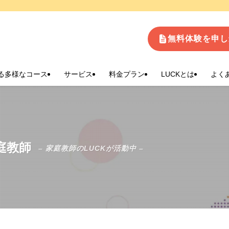
生
無料体験を申し
る多様なコース
サービス
料金プラン
LUCKとは
よく
庭教師
– 家庭教師のLUCKが活動中 –