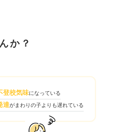
んか？
不登校気味
になっている
発達
がまわりの子よりも遅れている